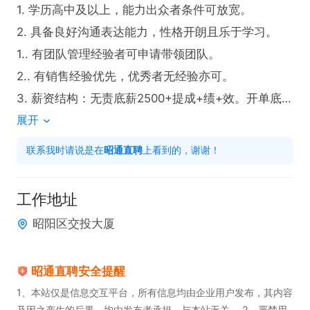
1. 学历高中及以上，能力出众者条件可放宽。

2. 具备良好沟通表达能力，性格开朗且乐于学习。

1.. 有团队管理经验者可申请带领团队。

2.. 有销售经验优先，优秀者无经验亦可。

3. 薪资结构：无责底薪2500+提成+绩+效。开单底薪
展开
3000+提成+绩+员工福利，综合薪资5000-10000
+元，多劳多得，上不封顶。

联系我时请说是在
昭通直聘
上看到的，谢谢！
4.. 月休4天，节假日正常休息。

5.. 提供免费培训、带薪年假，偶有下午茶。

工作地址
上班时间：9:00-12:00，13:30-18:00 。此岗位为电
昭阳区交投大厦
话客服，要求员工具备相应沟通及销售技能，我们提
供有竞争力的薪资和完善福利，期待您的加入！
昭通直聘安全提醒
1、本站仅是信息交互平台，所有信息均由企业用户发布，其内容
及因之产生的后果，均由发布者承担，与本站无关。 2、严禁用